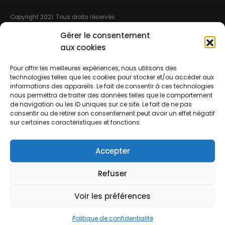
Copyright 2021. Tous droits réservés
Gérer le consentement
MENU DE NAVIGATION
aux cookies
CGV
Pour offrir les meilleures expériences, nous utilisons des
Mentions légales
technologies telles que les cookies pour stocker et/ou accéder aux
informations des appareils. Le fait de consentir à ces technologies
nous permettra de traiter des données telles que le comportement
Règlement intérieur
de navigation ou les ID uniques sur ce site. Le fait de ne pas
consentir ou de retirer son consentement peut avoir un effet négatif
Service Course
sur certaines caractéristiques et fonctions.
Billeterie réservation 12 heures à l’avance sinon par téléphone
Accepter
Contact
Refuser
Voir les préférences
Politique de confidentialité