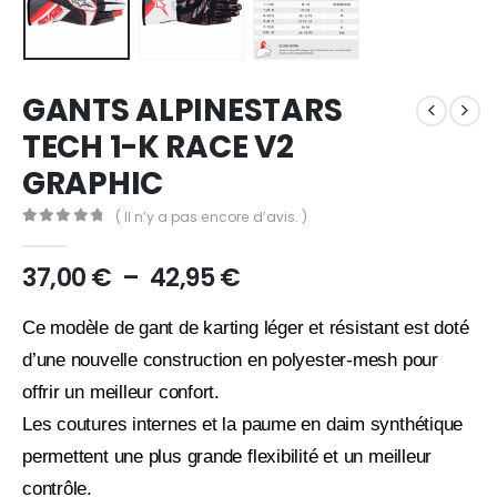
GANTS ALPINESTARS
TECH 1-K RACE V2
GRAPHIC
( Il n’y a pas encore d’avis. )
0
out of 5
Plage
37,00
€
–
42,95
€
de
prix :
Ce modèle de gant de karting léger et résistant est doté
37,00 €
d’une nouvelle construction en polyester-mesh pour
à
offrir un meilleur confort.
42,95 €
Les coutures internes et la paume en daim synthétique
permettent une plus grande flexibilité et un meilleur
contrôle.