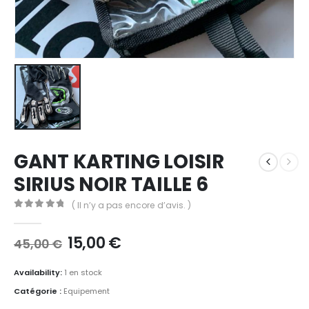
GANT KARTING LOISIR
SIRIUS NOIR TAILLE 6
( Il n’y a pas encore d’avis. )
0
out of 5
Le
Le
15,00
€
45,00
€
prix
prix
initial
actuel
Availability:
1 en stock
était :
est :
Catégorie :
Equipement
45,00 €.
15,00 €.