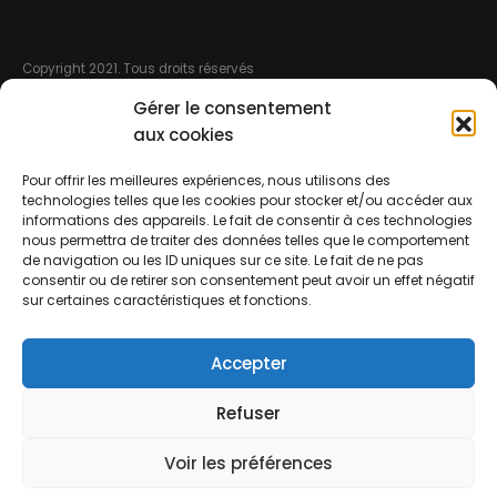
Copyright 2021. Tous droits réservés
Gérer le consentement
MENU DE NAVIGATION
aux cookies
CGV
Pour offrir les meilleures expériences, nous utilisons des
technologies telles que les cookies pour stocker et/ou accéder aux
Mentions légales
informations des appareils. Le fait de consentir à ces technologies
nous permettra de traiter des données telles que le comportement
Règlement intérieur
de navigation ou les ID uniques sur ce site. Le fait de ne pas
consentir ou de retirer son consentement peut avoir un effet négatif
Service Course
sur certaines caractéristiques et fonctions.
Billeterie réservation 12 heures à l’avance sinon par téléphone
Accepter
Contact
Refuser
Voir les préférences