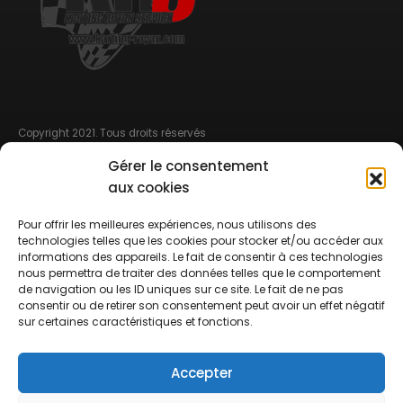
Copyright 2021. Tous droits réservés
Gérer le consentement
MENU DE NAVIGATION
aux cookies
CGV
Pour offrir les meilleures expériences, nous utilisons des
Mentions légales
technologies telles que les cookies pour stocker et/ou accéder aux
informations des appareils. Le fait de consentir à ces technologies
nous permettra de traiter des données telles que le comportement
Règlement intérieur
de navigation ou les ID uniques sur ce site. Le fait de ne pas
consentir ou de retirer son consentement peut avoir un effet négatif
Service Course
sur certaines caractéristiques et fonctions.
Billeterie réservation 12 heures à l’avance sinon par téléphone
Accepter
Contact