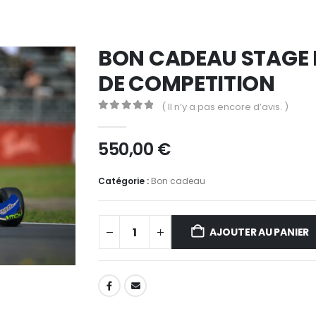
BON CADEAU STAGE
DE COMPETITION
( Il n’y a pas encore d’avis. )
0
out of 5
550,00
€
Catégorie :
Bon cadeau
AJOUTER AU PANIER