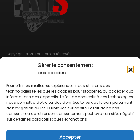
Copyright 2021. Tous droits réservés
Gérer le consentement
MENU DE NAVIGATION
aux cookies
CGV
Pour offrir les meilleures expériences, nous utilisons des
technologies telles que les cookies pour stocker et/ou accéder aux
Mentions légales
informations des appareils. Le fait de consentir à ces technologies
nous permettra de traiter des données telles que le comportement
Règlement intérieur
de navigation ou les ID uniques sur ce site. Le fait de ne pas
consentir ou de retirer son consentement peut avoir un effet négatif
Service Course
sur certaines caractéristiques et fonctions.
Billeterie réservation 12 heures à l’avance sinon par téléphone
Accepter
Contact