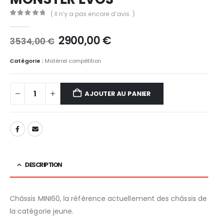
( Il n’y a pas encore d’avis. )
0
out of 5
Le
Le
2900,00
€
3534,00
€
prix
prix
initial
actuel
Catégorie :
Matériel compétition
était :
est :
3534,00 €.
2900,00 €.
AJOUTER AU PANIER
DESCRIPTION
Châssis MINI60, la référence actuellement des châssis de
la catégorie jeune.