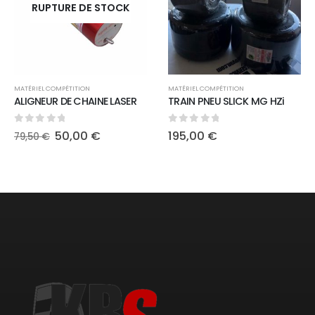
RUPTURE DE STOCK
MATÉRIEL COMPÉTITION
MATÉRIEL COMPÉTITION
ALIGNEUR DE CHAINE LASER
TRAIN PNEU SLICK MG HZi
0
out of 5
0
out of 5
Le
Le
50,00
€
195,00
€
79,50
€
prix
prix
initial
actuel
était :
est :
79,50 €.
50,00 €.